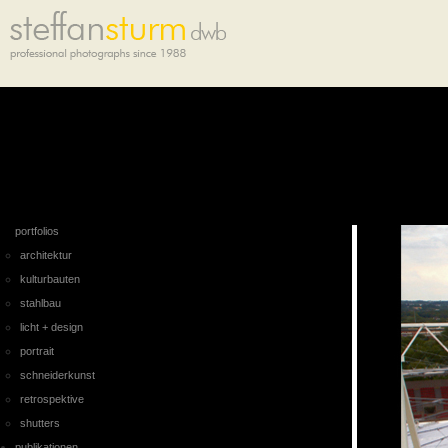
portfolios
architektur
kulturbauten
stahlbau
licht + design
portrait
schneiderkunst
retrospektive
shutters
publikationen