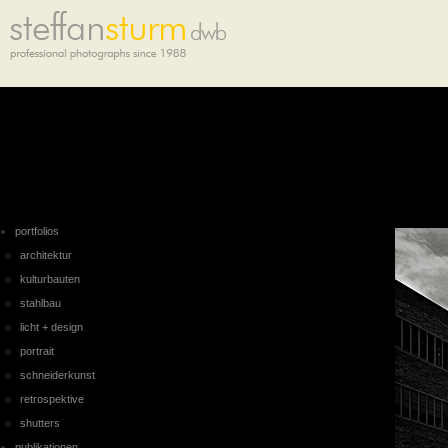
portfolios
architektur
kulturbauten
stahlbau
licht + design
portrait
schneiderkunst
retrospektive
shutters
publikationen